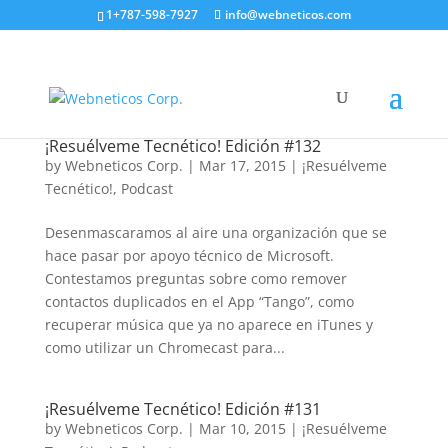
1+787-598-7927
info@webneticos.com
¡Resuélveme Tecnético! Edición #132
by
Webneticos Corp.
|
Mar 17, 2015
|
¡Resuélveme
Tecnético!
,
Podcast
Desenmascaramos al aire una organización que se
hace pasar por apoyo técnico de Microsoft.
Contestamos preguntas sobre como remover
contactos duplicados en el App “Tango”, como
recuperar música que ya no aparece en iTunes y
como utilizar un Chromecast para...
¡Resuélveme Tecnético! Edición #131
by
Webneticos Corp.
|
Mar 10, 2015
|
¡Resuélveme