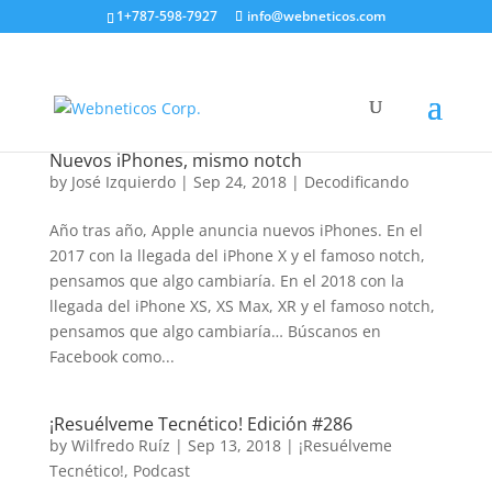
1+787-598-7927
info@webneticos.com
Nuevos iPhones, mismo notch
by
José Izquierdo
|
Sep 24, 2018
|
Decodificando
Año tras año, Apple anuncia nuevos iPhones. En el
2017 con la llegada del iPhone X y el famoso notch,
pensamos que algo cambiaría. En el 2018 con la
llegada del iPhone XS, XS Max, XR y el famoso notch,
pensamos que algo cambiaría… Búscanos en
Facebook como...
¡Resuélveme Tecnético! Edición #286
by
Wilfredo Ruíz
|
Sep 13, 2018
|
¡Resuélveme
Tecnético!
,
Podcast