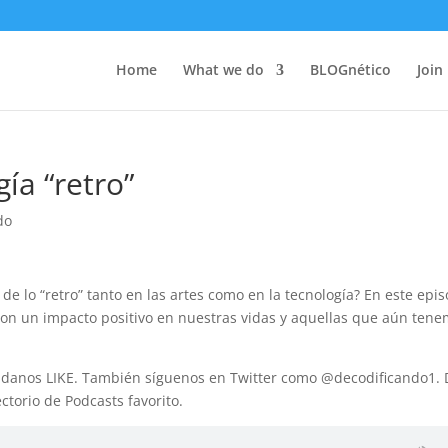
Home
What we do
BLOGnético
Join
gía “retro”
do
 lo “retro” tanto en las artes como en la tecnología? En este epis
on un impacto positivo en nuestras vidas y aquellas que aún ten
 danos LIKE. También síguenos en Twitter como @decodificando1.
torio de Podcasts favorito.