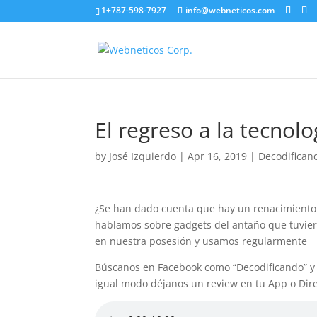
1+787-598-7927
info@webneticos.com
El regreso a la tecnolo
by
José Izquierdo
|
Apr 16, 2019
|
Decodifican
¿Se han dado cuenta que hay un renacimiento de
hablamos sobre gadgets del antaño que tuvier
en nuestra posesión y usamos regularmente
Búscanos en Facebook como “Decodificando” y
igual modo déjanos un review en tu App o Direc