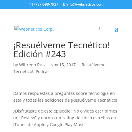
1+787-598-7927
info@webneticos.com
¡Resuélveme Tecnético!
Edición #243
by
Wilfredo Ruíz
|
Nov 15, 2017
|
¡Resuélveme
Tecnético!
,
Podcast
Damos respuestas a preguntas sobre tecnología en
esta y todas las ediciones de ¡Resuélveme Tecnético!
¿Disfrutaste de este episodio? No olvides escribirnos
un “Review” y darnos un rating de cinco estrellas en
iTunes de Apple y Google Play Music.