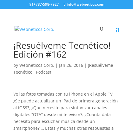
1+787-598-7927
info@webneticos.com
¡Resuélveme Tecnético!
Edición #162
by
Webneticos Corp.
|
Jan 26, 2016
|
¡Resuélveme
Tecnético!
,
Podcast
Ve las fotos tomadas con tu iPhone en el Apple TV,
¿Se puede actualizar un iPad de primera generación
al iOS9?, ¿Que necesito para sintonizar canales
digitales “OTA” desde mi televisor?, ¿Cuanta data
necesito para escuchar música desde un
smartphone? … Estas y muchas otras respuestas a