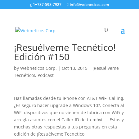
1+787-598-7927
info@webneticos.com
¡Resuélveme Tecnético!
Edición #150
by
Webneticos Corp.
|
Oct 13, 2015
|
¡Resuélveme
Tecnético!
,
Podcast
Haz llamadas desde tu iPhone con AT&T WiFi Calling,
¿Es seguro hacer upgrade a Windows 10?, Conecta al
WiFi dispositivos que no vienen de fabrica con WiFi y
arregla asuntos con el Caller ID de tu móvil … Estas y
muchas otras respuestas a tus preguntas en esta
edición de ¡Resuélveme Tecnetico!